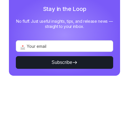
Stay in the Loop
No fluff. Just useful insights, tips, and release news —
straight to your inbox.
Subscribe