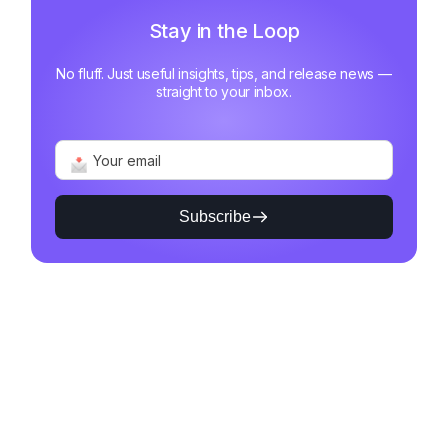
Stay in the Loop
No fluff. Just useful insights, tips, and release news —
straight to your inbox.
Subscribe